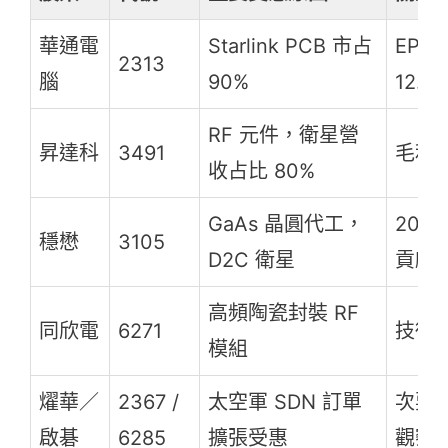
華通電
Starlink PCB 市占
EPS 
2313
腦
90%
12.3
RF 元件，衛星營
昇達科
3491
毛利率
收占比 80%
GaAs 晶圓代工，
202
穩懋
3105
D2C 衛星
貢獻
高頻陶瓷封裝 RF
同欣電
6271
技術
模組
燿華／
2367 /
太空軍 SDN 訂單
次要
啟碁
6285
擴張受惠
觀察