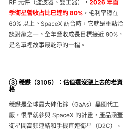
RF 元件（濾波器、雙工器），
2026 年首
季衛星營收占比已達約 80%
，毛利率穩在
60% 以上。SpaceX 訪台時，它就是重點洽
談對象之一。全年營收成長目標接近 90%，
是名單裡故事最乾淨的一檔。
③ 穩懋（3105）：估值還沒漲上去的老資
格
穩懋是全球最大砷化鎵（GaAs）晶圓代工
廠，很早就參與 SpaceX 的計畫，產品涵蓋
衛星間高頻連結和手機直連衛星（D2C）。