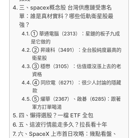
三、spacex概念股 台灣供應鏈受惠名
單：誰是真材實料？哪些低軌衛星股最
強？
① 華通電腦（2313）：星鏈的板子九成
是它做的
② 昇達科（3491）：全台股純度最高的
衛星股
③ 穩懋（3105）：估值還沒漲上去的老
資格
④ 同欣電（6271）：很少人討論的隱藏
款
⑤ 燿華（2367）、啟碁（6285)：跟著
軍方訂單喝湯
四、懶得選股？一檔 ETF 全包
五、這波行情能走多久？拉長看十年
六、SpaceX 上市首日攻略：幾點看盤、