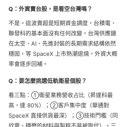
Q：外資賣台股，是看空台灣嗎？
不是。這波賣超是短期資金調度，台積電、
聯發科的基本面沒有任何改變。台灣供應鏈
在太空、AI、先進封裝的長期需求結構依然
穩固，等 SpaceX 上市熱潮退燒，外資大概
率會逐步回補。
Q：要怎麼挑選低軌衛星個股？
看三點：①衛星業務營收占比（昇達科最
高，達 80%）；②客戶集中度（華通對
SpaceX 直接供貨最深）；③技術門檻（同
欣電、穩懋的材料與製程不易被取代）。三