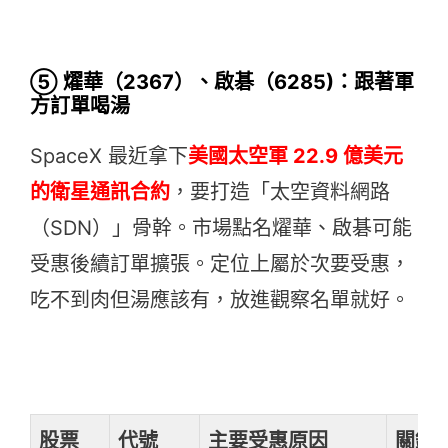
⑤ 燿華（2367）、啟碁（6285)：跟著軍
方訂單喝湯
SpaceX 最近拿下
美國太空軍 22.9 億美元
的衛星通訊合約
，要打造「太空資料網路
（SDN）」骨幹。市場點名燿華、啟碁可能
受惠後續訂單擴張。定位上屬於次要受惠，
吃不到肉但湯應該有，放進觀察名單就好。
股票
代號
主要受惠原因
關鍵