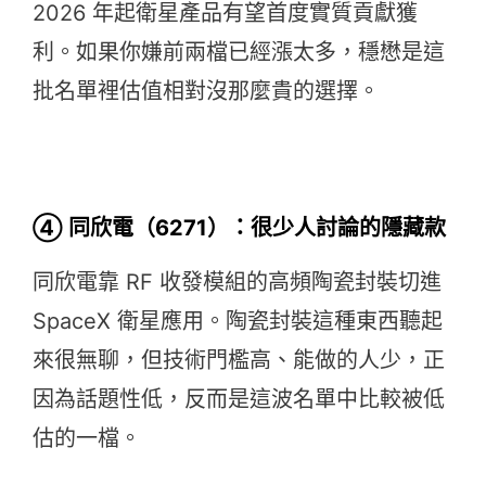
2026 年起衛星產品有望首度實質貢獻獲
利。如果你嫌前兩檔已經漲太多，穩懋是這
批名單裡估值相對沒那麼貴的選擇。
④ 同欣電（6271）：很少人討論的隱藏款
同欣電靠 RF 收發模組的高頻陶瓷封裝切進
SpaceX 衛星應用。陶瓷封裝這種東西聽起
來很無聊，但技術門檻高、能做的人少，正
因為話題性低，反而是這波名單中比較被低
估的一檔。