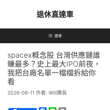
跳
退休直達車
至
主
要
選單
內
容
spacex概念股 台灣供應鏈誰
賺最多？史上最大IPO前夜，
我把台廠名單一檔檔拆給你
看
2026-06-11
作者:
Will團長