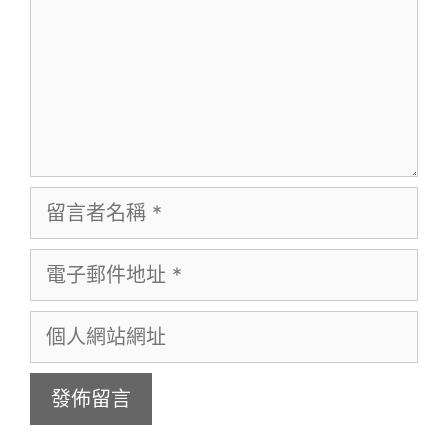
留
言
電
者
子
名
個
郵
稱
人
件
網
地
站
址