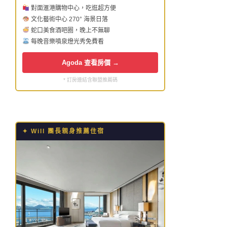
對面滙港購物中心，吃逛超方便
文化藝術中心 270° 海景日落
蛇口美食酒吧圈，晚上不無聊
每晚音樂噴泉燈光秀免費看
Agoda 查看房價 →
* 訂房連結含聯盟推薦碼
✦ Will 團長親身推薦住宿