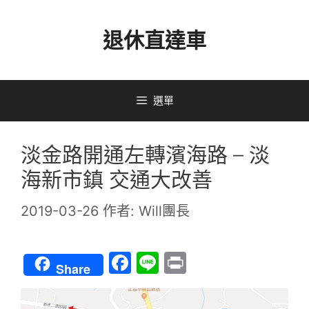
跳
退休直達車
至
主
要
選單
內
容
淡金路開通左轉濱海路 – 淡
海新市鎮 交通大改善
2019-03-26
作者:
Will團長
F
Li
Pr
Share
a
n
in
c
e
t