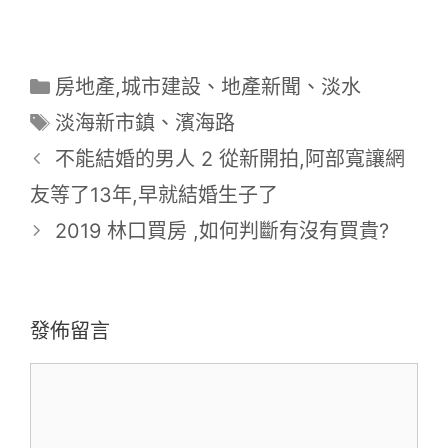
分
房地產,城市建設
、
地產新聞
、
淡水
類
標
淡海新市鎮
、
濱海路
籤
不能結婚的男人 2 從新開拍,阿部寬讓網
友等了13年,早就結婚生子了
2019 林口買房 ,如何判斷有沒有買貴?
發佈留言
留
言