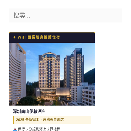
網
搜
址
尋:
✦ Will 團長親身推薦住宿
深圳南山伊敦酒店
2025 全新完工．泳池五星酒店
步行 5 分鐘到海上世界地標