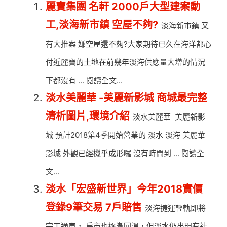
麗寶集團 名軒 2000戶大型建案動
工,淡海新市鎮 空屋不夠?
淡海新市鎮 又
有大推案 嫌空屋還不夠?大家期待已久在海洋都心
付近麗寶的土地在前幾年淡海供應量大增的情況
下都沒有 ... 閱讀全文...
淡水美麗華 -美麗新影城 商城最完整
清析圖片,環境介紹
淡水美麗華 美麗新影
城 預計2018第4季開始營業的 淡水 淡海 美麗華
影城 外觀已經機乎成形囉 沒有時間到 ... 閱讀全
文...
淡水「宏盛新世界」今年2018實價
登錄9筆交易 7戶賠售
淡海捷運輕軌即將
完工通車， 房市也逐漸回溫，但淡水仍出現有社