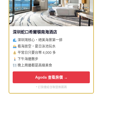
深圳蛇口希爾頓南海酒店
深圳灣核心，絕美海景第一排
看海放空，夏日泳池玩水
平常日只要台幣 4,000 多
下午海邊散步
晚上周邊都是高級美食
Agoda 查看房價 →
* 訂房連結含聯盟推薦碼