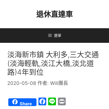
跳
退休直達車
至
主
要
選單
內
容
淡海新市鎮 大利多,三大交通
(淡海輕軌,淡江大橋,淡北道
路)4年到位
2020-05-08
作者:
Will團長
F
Li
Pr
Share