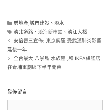
分
房地產,城市建設
、
淡水
類
標
淡北道路
、
淡海新市鎮
、
淡江大橋
籤
安倍晉三宣佈: 東京奧運 受武漢肺炎影響
延後一年
全台最大 八景島 水族館 ,和 IKEA旗艦店
在青埔重劃區下半年開幕
發佈留言
留