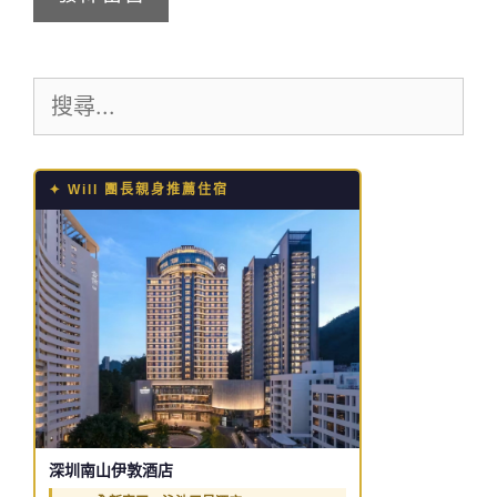
地
站
址
網
搜
址
尋:
✦ Will 團長親身推薦住宿
深圳南山伊敦酒店