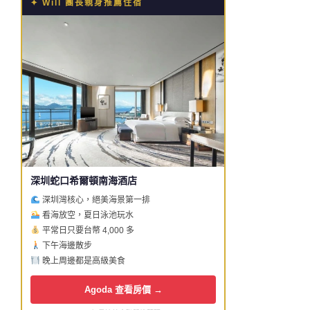
✦ Will 團長親身推薦住宿
深圳蛇口希爾頓南海酒店
深圳灣核心，絕美海景第一排
看海放空，夏日泳池玩水
平常日只要台幣 4,000 多
下午海邊散步
晚上周邊都是高級美食
Agoda 查看房價 →