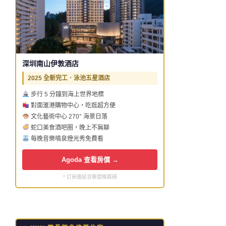
深圳南山伊敦酒店
2025 全新完工．泳池五星酒店
步行 5 分鐘到海上世界地標
對面滙港購物中心，吃逛超方便
文化藝術中心 270° 海景日落
蛇口美食酒吧圈，晚上不無聊
每晚音樂噴泉燈光秀免費看
Agoda 查看房價 →
* 訂房連結含聯盟推薦碼