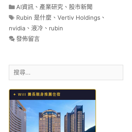
分
AI資訊
、
產業研究
、
股市新聞
類
標
Rubin 是什麼
、
Vertiv Holdings
、
籤
nvidia
、
液冷
、
rubin
發佈留言
搜
尋:
✦ Will 團長親身推薦住宿