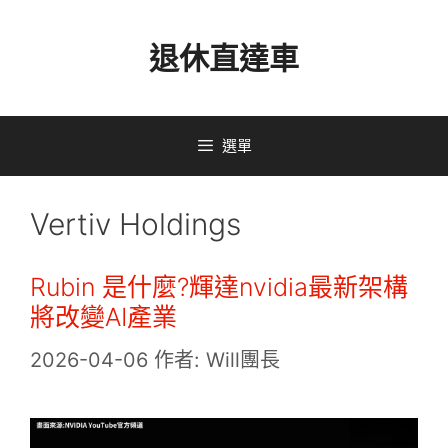
跳
退休直達車
至
主
要
選單
內
容
Vertiv Holdings
Rubin 是什麼?輝達nvidia最新架構
將改變AI產業
2026-04-06
作者:
Will團長