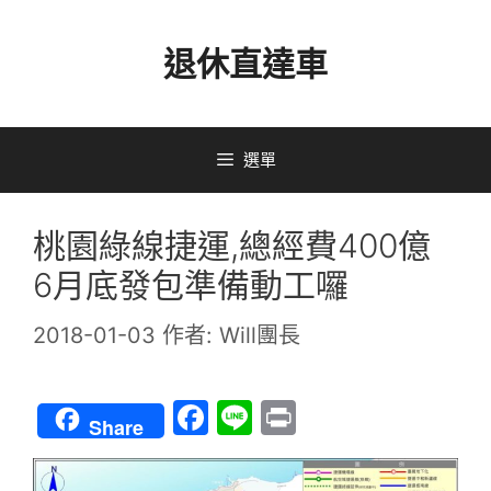
跳
退休直達車
至
主
要
選單
內
容
桃園綠線捷運,總經費400億
6月底發包準備動工囉
2018-01-03
作者:
Will團長
F
Li
Pr
Share
a
n
in
c
e
t