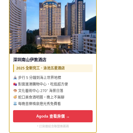
深圳南山伊敦酒店
2025 全新完工．泳池五星酒店
步行 5 分鐘到海上世界地標
對面滙港購物中心，吃逛超方便
文化藝術中心 270° 海景日落
蛇口美食酒吧圈，晚上不無聊
每晚音樂噴泉燈光秀免費看
Agoda 查看房價 →
* 訂房連結含聯盟推薦碼