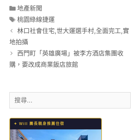
分
地產新聞
類
標
桃園綠線捷運
籤
林口社會住宅,世大運選手村,全面完工,實
地拍攝
西門町「英雄廣場」被李方酒店集團收
購，要改成商業飯店旅館
搜
尋:
✦ Will 團長親身推薦住宿