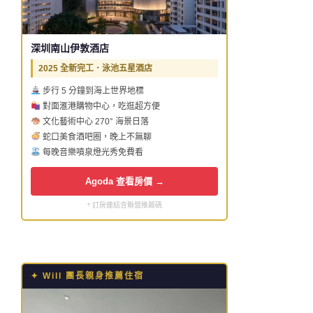
深圳南山伊敦酒店
2025 全新完工．泳池五星酒店
步行 5 分鐘到海上世界地標
對面滙港購物中心，吃逛超方便
文化藝術中心 270° 海景日落
蛇口美食酒吧圈，晚上不無聊
每晚音樂噴泉燈光秀免費看
Agoda 查看房價 →
* 訂房連結含聯盟推薦碼
✦ Will 團長親身推薦住宿