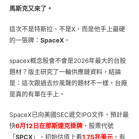
馬斯克又來了。
這次不是特斯拉、不是X，而是他手上最硬
的一張牌：
SpaceX
。
spacex概念股會不會是2026年最大的台股
題材？版主研究了一輪供應鏈資料，結論
是：這次跟過去炒風聲的題材不一樣，台廠
是真的有單在手上。
SpaceX已向美國SEC遞交IPO文件，預計最
快
6月12日在那斯達克掛牌
，股票代號
「
SPCX
」，初始估值上看
1.75兆美元
，有