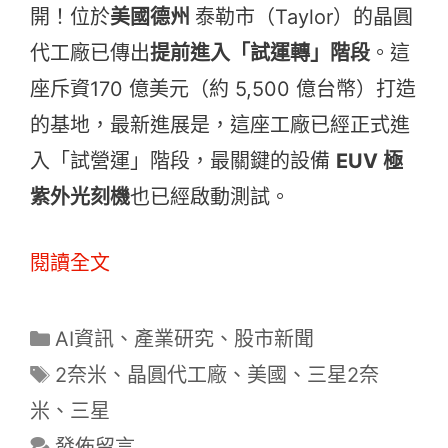
開！位於
美國德州
泰勒市（Taylor）的晶圓
代工廠已傳出
提前進入「試運轉」階段
。這
座斥資170 億美元（約 5,500 億台幣）打造
的基地，最新進展是，這座工廠已經正式進
入「試營運」階段，最關鍵的設備
EUV 極
紫外光刻機
也已經啟動測試。
閱讀全文
分
AI資訊
、
產業研究
、
股市新聞
類
標
2奈米
、
晶圓代工廠
、
美國
、
三星2奈
籤
米
、
三星
發佈留言