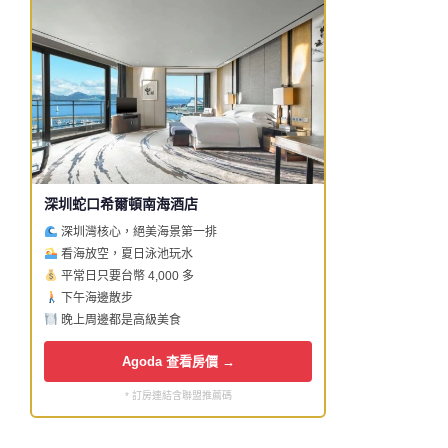
深圳蛇口希爾頓南海酒店
深圳灣核心，絕美海景第一排
看海放空，夏日泳池玩水
平常日只要台幣 4,000 多
下午海邊散步
晚上周邊都是高級美食
Agoda 查看房價 →
* 訂房連結含聯盟推薦碼