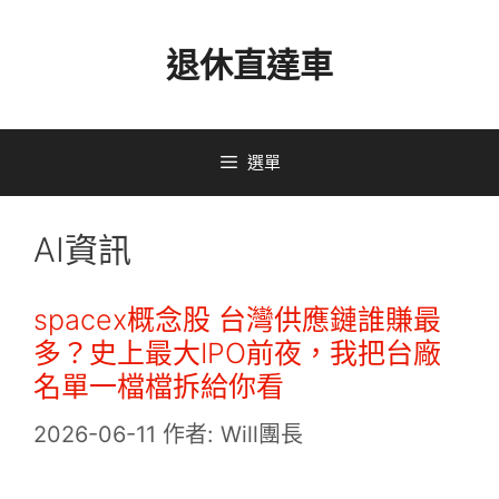
跳
退休直達車
至
主
要
選單
內
容
AI資訊
spacex概念股 台灣供應鏈誰賺最
多？史上最大IPO前夜，我把台廠
名單一檔檔拆給你看
2026-06-11
作者:
Will團長