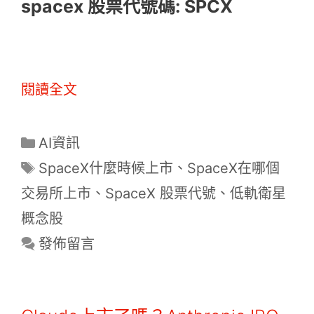
spacex 股票代號碼: SPCX
閱讀全文
分
AI資訊
類
標
SpaceX什麼時候上市
、
SpaceX在哪個
籤
交易所上市
、
SpaceX 股票代號
、
低軌衛星
概念股
發佈留言