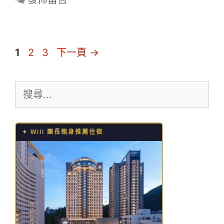
頁
頁
頁
1
2
3
下一頁
→
面
面
面
搜
尋:
✦ Will 團長親身推薦住宿