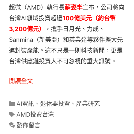
超微（AMD）執行長
蘇姿丰
宣布，公司將向
台灣AI領域投資超過
100億美元（約台幣
3,200億元）
，攜手日月光、力成、
Sanmina（新美亞）和英業達等夥伴擴大先
進封裝產能。這不只是一則科技新聞，更是
台灣供應鏈投資人不可忽視的重大訊號。
閱讀全文
分
AI資訊
、
退休要投資
、
產業研究
類
標
AMD投資台灣
籤
發佈留言