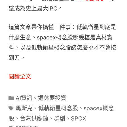
望成為史上最大IPO。
這篇文章帶你搞懂三件事：低軌衛星到底是
什麼生意、spacex概念股哪幾檔是真材實
料、以及低軌衛星概念股該怎麼挑才不會接
到刀。
閱讀全文
分
AI資訊
、
退休要投資
類
標
馬斯克
、
低軌衛星概念股
、
spacex概念
籤
股
、
台灣供應鏈
、
群創
、
SPCX