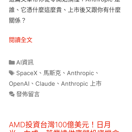
誰、它憑什麼這麼貴、上市後又跟你有什麼
關係？
閱讀全文
分
AI資訊
類
標
SpaceX
、
馬斯克
、
Anthropic
、
籤
OpenAI
、
Claude
、
Anthropic 上市
發佈留言
AMD投資台灣100億美元！日月