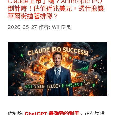
Claude上市了嗎？Anthropic IPO
倒計時！估值近兆美元，憑什麼讓
華爾街搶著排隊？
2026-05-27
作者:
Will團長
你知道
ChatGPT 最強勁的對手
，正在準備