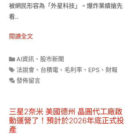
被網民形容為「外星科技」。爆炸業績搶先
看..
閱讀全文
分
AI資訊
、
股市新聞
類
標
法說會
、
台積電
、
毛利率
、
EPS
、
財報
籤
發佈留言
三星2奈米 美國德州 晶圓代工廠啟
動運營了！預計於2026年底正式投
產