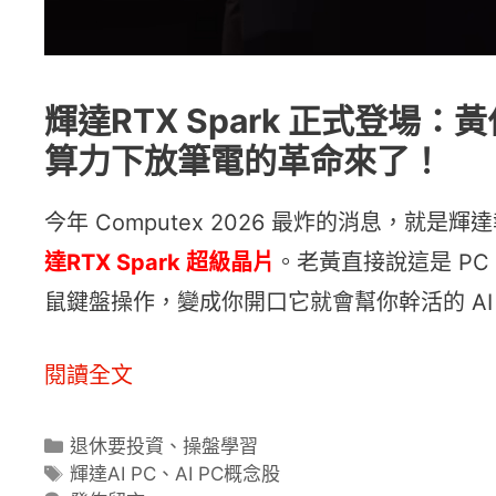
輝達RTX Spark 正式登場：黃仁
算力下放筆電的革命來了！
今年 Computex 2026 最炸的消息，就是
達RTX Spark 超級晶片
。老黃直接說這是 PC
鼠鍵盤操作，變成你開口它就會幫你幹活的 AI Ag
閱讀全文
分
退休要投資
、
操盤學習
類
標
輝達AI PC
、
AI PC概念股