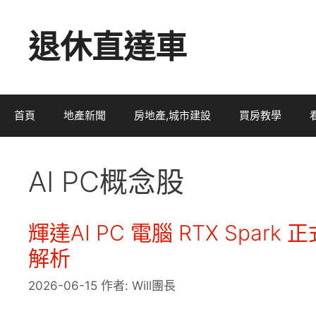
跳
退休直達車
至
主
要
內
首頁
地產新聞
房地產,城市建設
買房教學
容
AI PC概念股
輝達AI PC 電腦 RTX Spa
解析
2026-06-15
作者:
Will團長