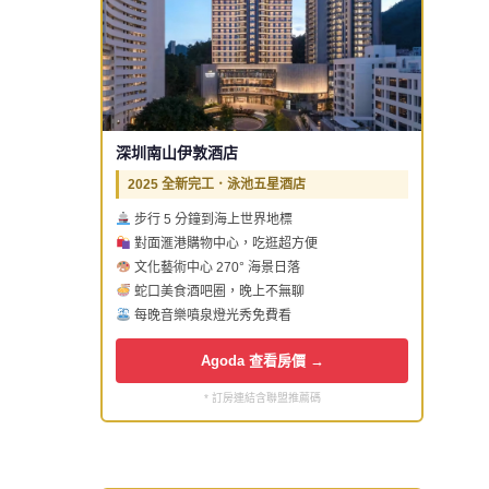
深圳南山伊敦酒店
2025 全新完工．泳池五星酒店
步行 5 分鐘到海上世界地標
對面滙港購物中心，吃逛超方便
文化藝術中心 270° 海景日落
蛇口美食酒吧圈，晚上不無聊
每晚音樂噴泉燈光秀免費看
Agoda 查看房價 →
* 訂房連結含聯盟推薦碼