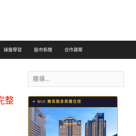
操盤學習
股市新聞
合作建案
搜
尋:
鏈完整
✦ Will 團長親身推薦住宿