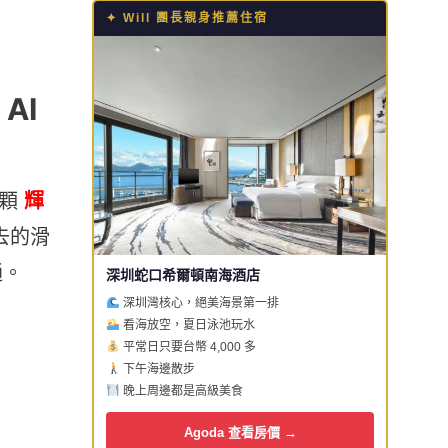
✦ Will 團長親身推薦住宿
AI
那顆
輝
去的滑
通。
深圳蛇口希爾頓南海酒店
深圳灣核心，絕美海景第一排
看海放空，夏日泳池玩水
平常日只要台幣 4,000 多
下午海邊散步
晚上周邊都是高級美食
Agoda 查看房價 →