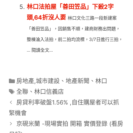
林口法拍屋「善田笠品」下殺2字
頭,64折沒人要
林口文化三路一段新建案
「善田笠品」，因銷售不順，建商財務出問題，
整棟淪入法拍，前二拍均流標，3/7日進行三拍，
... 閱讀全文...
分
房地產,城市建設
、
地產新聞
、
林口
類
標
全聯
、
林口信義店
籤
房貸利率破盤1.56% ,自住購屋者可以抓
緊機會
京硯米蘭 -現場實拍 開箱 實價登錄 (看房