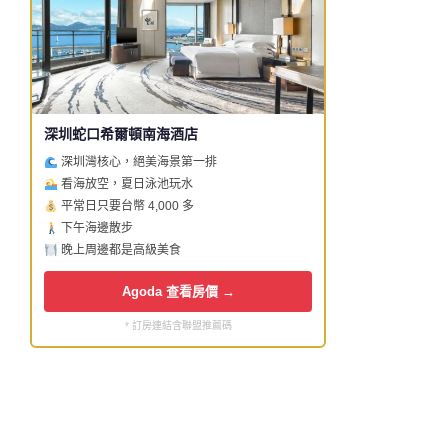
深圳蛇口希爾頓南海酒店
深圳灣核心，絕美海景第一排
看海放空，夏日泳池玩水
平常日只要台幣 4,000 多
下午海邊散步
晚上周邊都是高級美食
Agoda 查看房價 →
* 訂房連結含聯盟推薦碼