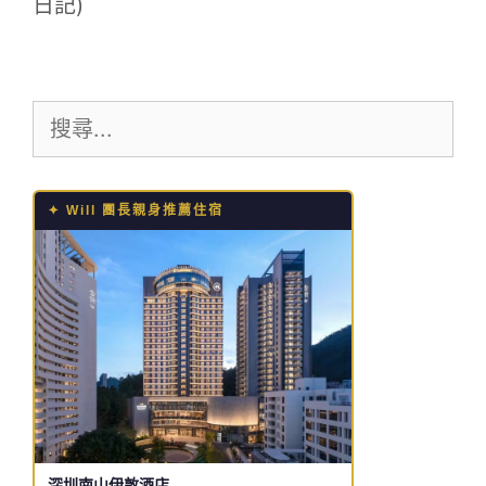
日記)
搜
尋:
✦ Will 團長親身推薦住宿
深圳南山伊敦酒店