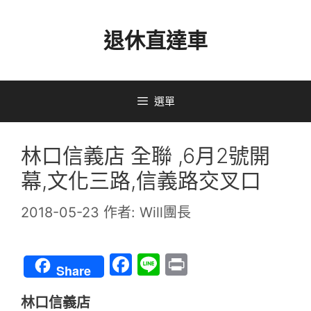
跳
退休直達車
至
主
要
選單
內
容
林口信義店 全聯 ,6月2號開
幕,文化三路,信義路交叉口
2018-05-23
作者:
Will團長
F
Li
Pr
Share
a
n
in
林口信義店
c
e
t