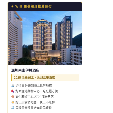
✦ Will 團長親身推薦住宿
深圳南山伊敦酒店
2025 全新完工．泳池五星酒店
步行 5 分鐘到海上世界地標
對面滙港購物中心，吃逛超方便
文化藝術中心 270° 海景日落
蛇口美食酒吧圈，晚上不無聊
每晚音樂噴泉燈光秀免費看