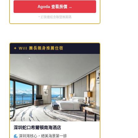
Agoda 查看房價 →
* 訂房連結含聯盟推薦碼
✦ Will 團長親身推薦住宿
深圳蛇口希爾頓南海酒店
深圳灣核心，絕美海景第一排