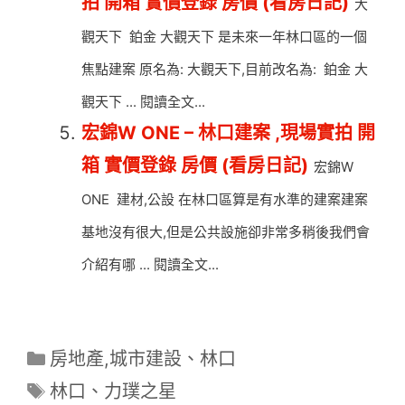
拍 開箱 實價登錄 房價 (看房日記)
大
觀天下 鉑金 大觀天下 是未來一年林口區的一個
焦點建案 原名為: 大觀天下,目前改名為: 鉑金 大
觀天下 ... 閱讀全文...
宏錦W ONE – 林口建案 ,現場實拍 開
箱 實價登錄 房價 (看房日記)
宏錦W
ONE 建材,公設 在林口區算是有水準的建案建案
基地沒有很大,但是公共設施卻非常多稍後我們會
介紹有哪 ... 閱讀全文...
分
房地產,城市建設
、
林口
類
標
林口
、
力璞之星