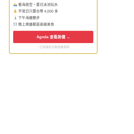
看海放空，夏日泳池玩水
平常日只要台幣 4,000 多
下午海邊散步
晚上周邊都是高級美食
Agoda 查看房價 →
* 訂房連結含聯盟推薦碼