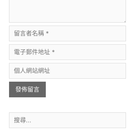
留
言
電
者
子
名
個
郵
稱
人
件
網
地
站
址
網
搜
址
尋: