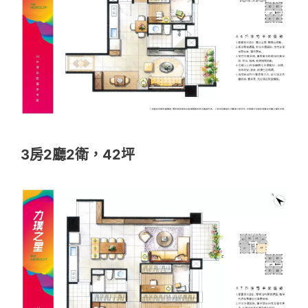
3房2廳2衛，42坪