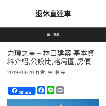
跳
退休直達車
至
主
要
選單
內
容
力璞之星 – 林口建案 基本資
料介紹,公設比,格局圖,房價
2019-03-20
作者:
Will團長
F
Li
Pr
Share
a
n
in
c
e
t