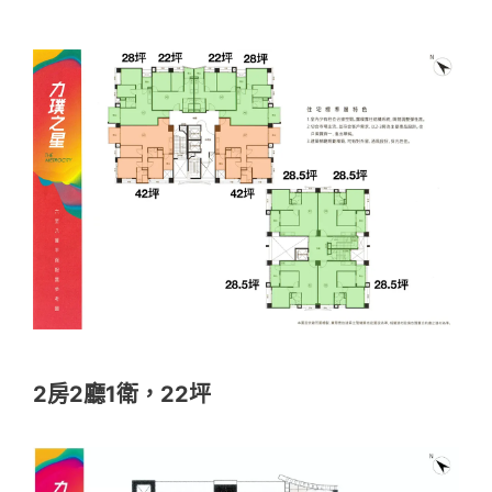
2房2廳1衛，22坪