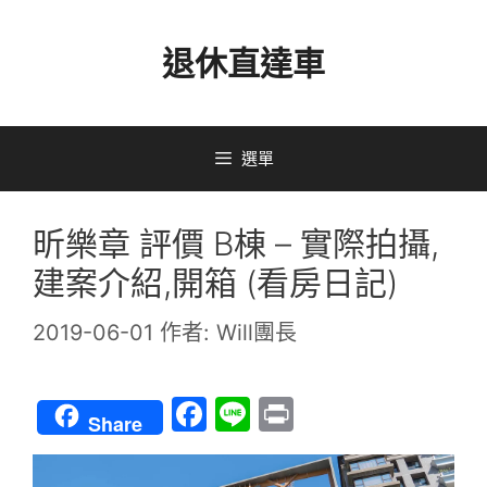
跳
退休直達車
至
主
要
選單
內
容
昕樂章 評價 B棟 – 實際拍攝,
建案介紹,開箱 (看房日記)
2019-06-01
作者:
Will團長
F
Li
Pr
Share
a
n
in
c
e
t