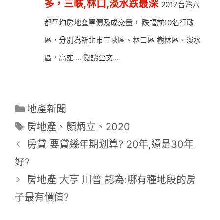
多，三峽,林口,淡水跌最深
2017台灣六
都平均房地產單價及成交量， 跌幅前10名行政
區，分別為新北市三峽區、林口區 樹林區、淡水
區，高雄 ... 閱讀全文...
分
地產新聞
類
標
房地產
、
顏炳立
、
2020
籤
房貸 要貸幾年期划算? 20年,還是30年
好?
房地產 大亨 川普 認為:哪有種地段的房
子最有價值?