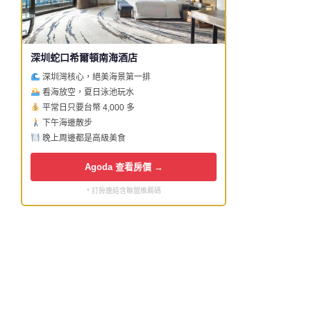
深圳蛇口希爾頓南海酒店
深圳灣核心，絕美海景第一排
看海放空，夏日泳池玩水
平常日只要台幣 4,000 多
下午海邊散步
晚上周邊都是高級美食
Agoda 查看房價 →
* 訂房連結含聯盟推薦碼