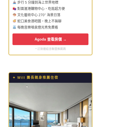
步行 5 分鐘到海上世界地標
對面滙港購物中心，吃逛超方便
文化藝術中心 270° 海景日落
蛇口美食酒吧圈，晚上不無聊
每晚音樂噴泉燈光秀免費看
Agoda 查看房價 →
* 訂房連結含聯盟推薦碼
✦ Will 團長親身推薦住宿