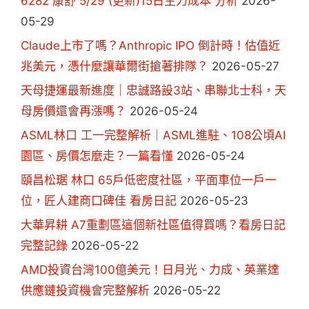
6282 康舒 5/29 (更新)15日主力成本 分析
2026-
05-29
Claude上市了嗎？Anthropic IPO 倒計時！估值近
兆美元，憑什麼讓華爾街搶著排隊？
2026-05-27
天母捷運最新進度｜忠誠路設3站、串聯北士科，天
母房價還會再漲嗎？
2026-05-24
ASML林口 工一完整解析｜ASML進駐、108公頃AI
園區、房價怎麼走？一篇看懂
2026-05-24
頤昌松琚 林口 65戶低密度社區，平面車位一戶一
位，匠人建商口碑佳 看房日記
2026-05-23
大華昇耕 A7重劃區這個新社區值得買嗎？看房日記
完整記錄
2026-05-22
AMD投資台灣100億美元！日月光、力成、英業達
供應鏈投資機會完整解析
2026-05-22