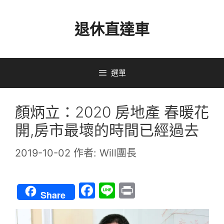
跳
退休直達車
至
主
要
選單
內
容
顏炳立：2020 房地產 春暖花
開,房市最壞的時間已經過去
2019-10-02
作者:
Will團長
F
Li
Pr
Share
a
n
in
c
e
t