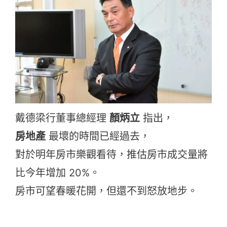
e
b
o
o
k
戴德梁行董事總經理
顏炳立
指出，
房地產
最壞的時間已經過去，
對於明年房市樂觀看待，推估房市成交量將
比今年增加 20%。
房市可望春暖花開，但還不到怒放地步。