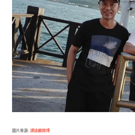
圖片來源:
譚詠麟微博