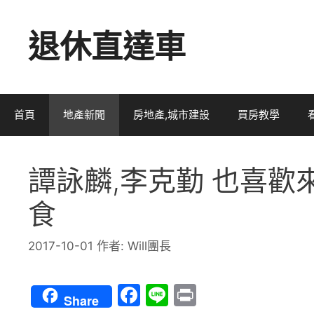
跳
退休直達車
至
主
要
內
首頁
地產新聞
房地產,城市建設
買房教學
容
譚詠麟,李克勤 也喜歡
食
2017-10-01
作者:
Will團長
F
Li
Pr
Share