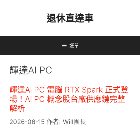
跳
退休直達車
至
主
要
選單
內
容
輝達AI PC
輝達AI PC 電腦 RTX Spark 正式登
場！AI PC 概念股台廠供應鏈完整
解析
2026-06-15
作者:
Will團長