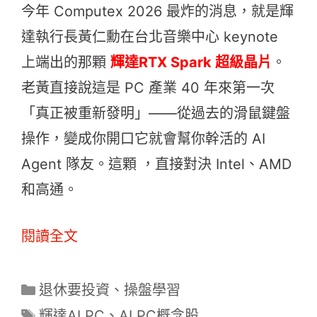
今年 Computex 2026 最炸的消息，就是輝
達執行長黃仁勳在台北音樂中心 keynote
上端出的那顆
輝達RTX Spark 超級晶片
。
老黃直接說這是 PC 產業 40 年來第一次
「真正被重新發明」——從過去的滑鼠鍵盤
操作，變成你開口它就會幫你幹活的 AI
Agent 隊友。這顆 ，直接對決 Intel、AMD
和高通。
閱讀全文
分
退休要投資
、
操盤學習
類
標
輝達AI PC
、
AI PC概念股