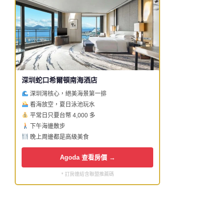
深圳蛇口希爾頓南海酒店
深圳灣核心，絕美海景第一排
看海放空，夏日泳池玩水
平常日只要台幣 4,000 多
下午海邊散步
晚上周邊都是高級美食
Agoda 查看房價 →
* 訂房連結含聯盟推薦碼