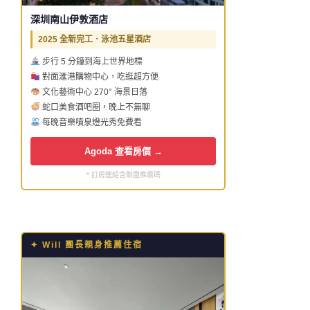
深圳南山伊敦酒店
2025 全新完工．泳池五星酒店
步行 5 分鐘到海上世界地標
對面滙港購物中心，吃逛超方便
文化藝術中心 270° 海景日落
蛇口美食酒吧圈，晚上不無聊
每晚音樂噴泉燈光秀免費看
Agoda 查看房價 →
* 訂房連結含聯盟推薦碼
✦ Will 團長親身推薦住宿