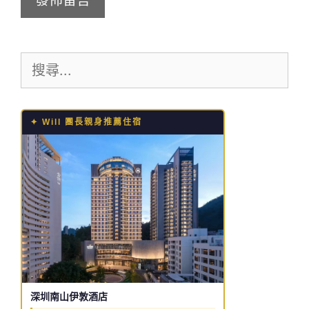
網
地
站
址
網
搜
址
尋:
✦ Will 團長親身推薦住宿
深圳南山伊敦酒店