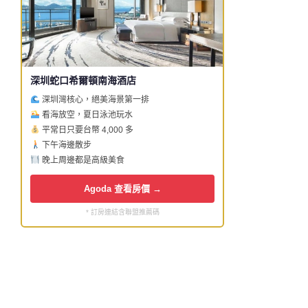
深圳蛇口希爾頓南海酒店
深圳灣核心，絕美海景第一排
看海放空，夏日泳池玩水
平常日只要台幣 4,000 多
下午海邊散步
晚上周邊都是高級美食
Agoda 查看房價 →
* 訂房連結含聯盟推薦碼