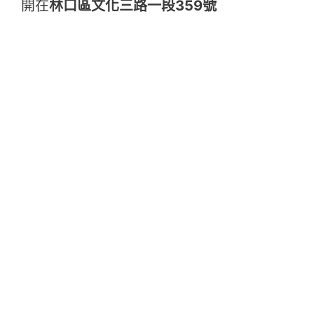
開在
林口區文化三路一段359號