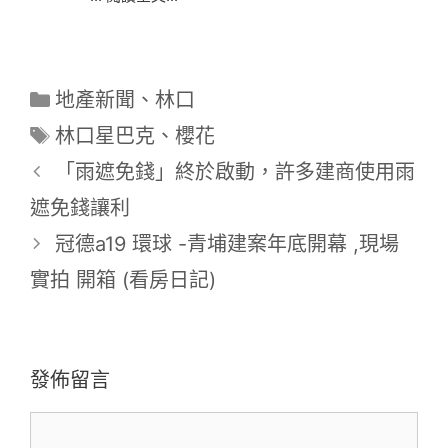
分
地產新聞
、
林口
類
標
林口星巴克
、
櫻花
籤
「雨遮免錢」終於啟動，許多建商使用雨
遮免錢讓利
冠德a19 環球 -青埔建案年底開幕 ,現場
實拍 開箱 (看房日記)
發佈留言
留