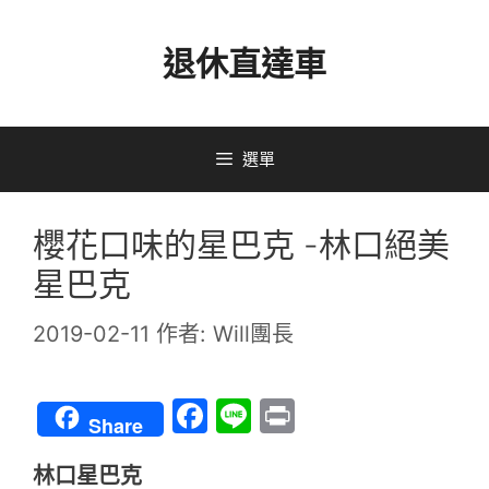
跳
退休直達車
至
主
要
選單
內
容
櫻花口味的星巴克 -林口絕美
星巴克
2019-02-11
作者:
Will團長
F
Li
Pr
Share
a
n
in
林口星巴克
c
e
t