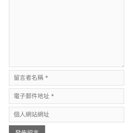
言
留
言
電
者
子
名
個
郵
稱
人
件