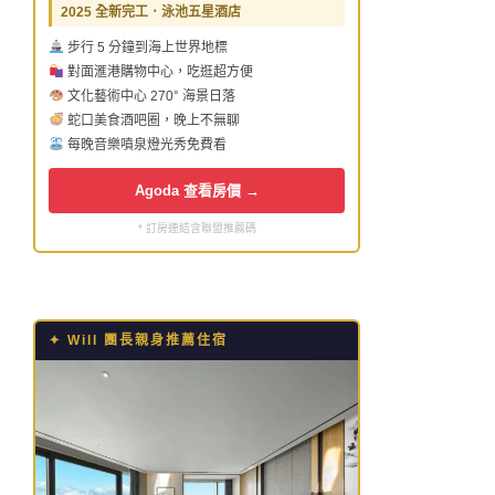
2025 全新完工．泳池五星酒店
步行 5 分鐘到海上世界地標
對面滙港購物中心，吃逛超方便
文化藝術中心 270° 海景日落
蛇口美食酒吧圈，晚上不無聊
每晚音樂噴泉燈光秀免費看
Agoda 查看房價 →
* 訂房連結含聯盟推薦碼
✦ Will 團長親身推薦住宿