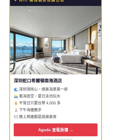
✦ Will 團長親身推薦住宿
深圳蛇口希爾頓南海酒店
深圳灣核心，絕美海景第一排
看海放空，夏日泳池玩水
平常日只要台幣 4,000 多
下午海邊散步
晚上周邊都是高級美食
Agoda 查看房價 →