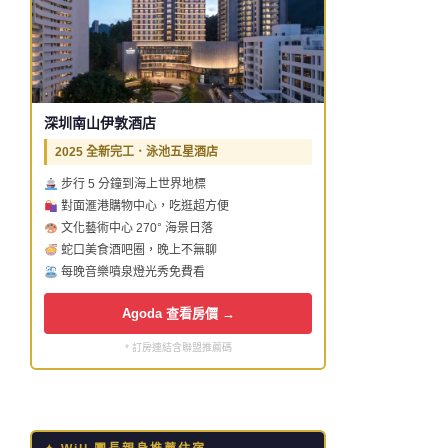
深圳南山伊敦酒店
2025 全新完工．泳池五星酒店
步行 5 分鐘到海上世界地標
對面滙港購物中心，吃逛超方便
文化藝術中心 270° 海景日落
蛇口美食酒吧圈，晚上不無聊
每晚音樂噴泉燈光秀免費看
Agoda 查看房價 →
* 訂房連結含聯盟推薦碼