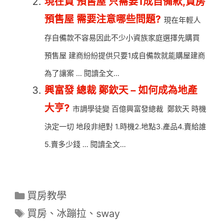
現在買 預售屋 只需要1成自備款,買房
預售屋 需要注意哪些問題?
現在年輕人
存自備款不容易因此不少小資族家庭選擇先購買
預售屋 建商紛紛提供只要1成自備款就能購屋建商
為了讓案 ... 閱讀全文...
興富發 總裁 鄭欽天 – 如何成為地產
大亨?
市調學徒變 百億興富發總裁 鄭欽天 時機
決定一切 地段非絕對 1.時機2.地點3.產品4.賣給誰
5.賣多少錢 ... 閱讀全文...
分
買房教學
類
標
買房
、
冰蹦拉
、
sway