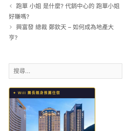
籤
跑單 小姐 是什麼? 代銷中心的 跑單小姐
好賺嗎?
興富發 總裁 鄭欽天 – 如何成為地產大
亨?
搜
尋:
✦ Will 團長親身推薦住宿