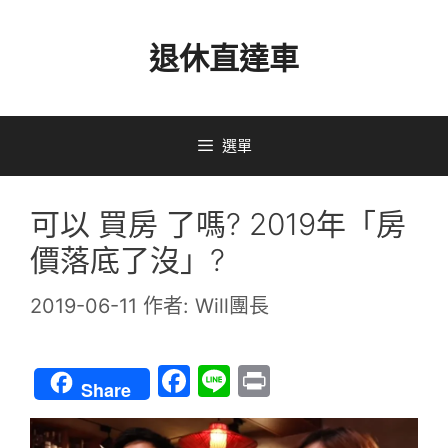
跳
退休直達車
至
主
要
選單
內
容
可以 買房 了嗎? 2019年「房
價落底了沒」?
2019-06-11
作者:
Will團長
F
Li
Pr
Share
a
n
in
c
e
t