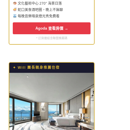
文化藝術中心 270° 海景日落
蛇口美食酒吧圈，晚上不無聊
每晚音樂噴泉燈光秀免費看
Agoda 查看房價 →
* 訂房連結含聯盟推薦碼
✦ Will 團長親身推薦住宿