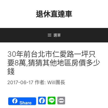
跳
退休直達車
至
主
要
選單
內
容
30年前台北市仁愛路一坪只
要8萬,猜猜其他地區房價多少
錢
2017-06-17
作者:
Will團長
F
Li
Pr
Share