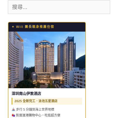
搜
址
尋:
✦ Will 團長親身推薦住宿
深圳南山伊敦酒店
2025 全新完工．泳池五星酒店
步行 5 分鐘到海上世界地標
對面滙港購物中心，吃逛超方便