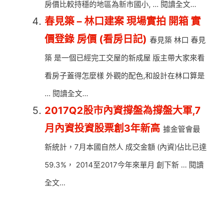
房價比較持穩的地區為新市國小, ... 閱讀全文...
春見築 – 林口建案 現場實拍 開箱 實
價登錄 房價 (看房日記)
春見築 林口 春見
築 是一個已經完工交屋的新成屋 版主帶大家來看
看房子蓋得怎麼樣 外觀的配色,和設計在林口算是
... 閱讀全文...
2017Q2股市內資撐盤為撐盤大軍,7
月內資投資股票創3年新高
據金管會最
新統計，7月本國自然人 成交金額 (內資)佔比已達
59.3%， 2014至2017今年來單月 創下新 ... 閱讀
全文...