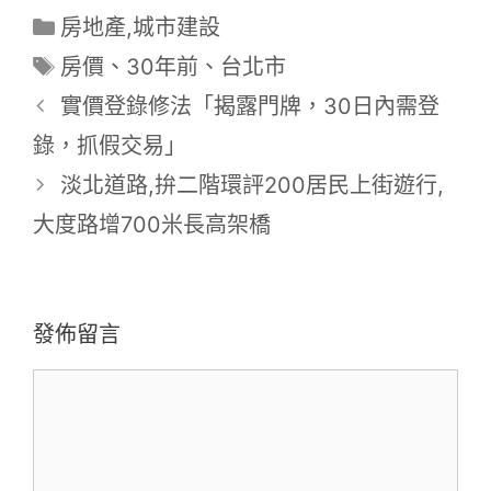
分
房地產,城市建設
類
標
房價
、
30年前
、
台北市
籤
實價登錄修法「揭露門牌，30日內需登
錄，抓假交易」
淡北道路,拚二階環評200居民上街遊行,
大度路增700米長高架橋
發佈留言
留
言