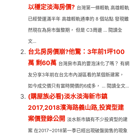
以穩定淡海房價?
台灣第一條輕軌 高雄輕軌
已經營運滿半年 高雄輕軌通車的 8 個站點 發現雖
然現在為房市盤整期， 但是 C3周邊 ... 閱讀全
文...
台北房房價崩?他驚：3年前1坪100
萬 剩60萬
台灣房市真的要泡沫化了嗎？ 有網
友分享3年前在台北市內湖區看的某個新建案，
如今成交價只有當時開價的6成多， ... 閱讀全文...
(購屋族必看)淡水淡海新市鎮
2017,2018濱海路義山路,投資型建
案價登錄公開
淡水新市鎮有不少投資型的建
案 在2017~2018第一季已經出現破盤拋售的現象