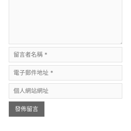
留
言
電
者
子
名
個
郵
稱
人
件
網
地
站
址
網